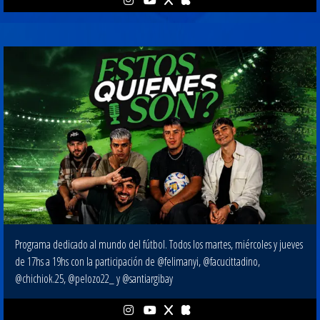
Programa dedicado al mundo del fútbol. Todos los martes, miércoles y jueves
de 17hs a 19hs con la participación de @felimanyi, @facucittadino,
@chichiok.25, @pelozo22_ y @santiargibay