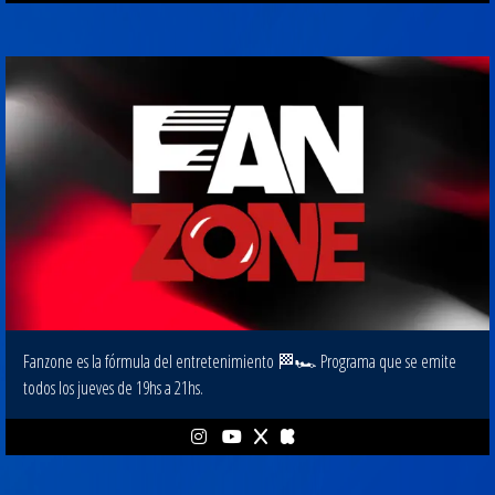
Fanzone es la fórmula del entretenimiento 🏁🏎 Programa que se emite
todos los jueves de 19hs a 21hs.