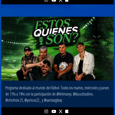
Programa dedicado al mundo del fútbol. Todos los martes, miércoles y jueves
de 17hs a 19hs con la participación de @felimanyi, @facucittadino,
@chichiok.25, @pelozo22_ y @santiargibay