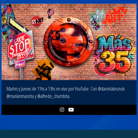
Martes y Jueves de 11hs a 13hs en vivo por YouTube. Con @danielabrunok
@marianmarotta y @alfredo_chumbita.