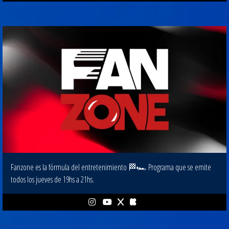
Fanzone es la fórmula del entretenimiento 🏁🏎 Programa que se emite
todos los jueves de 19hs a 21hs.